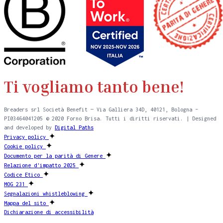
Ti vogliamo tanto bene!
Breaders srl Società Benefit — Via Galliera 34D, 40121, Bologna –
PI03464041205 © 2020 Forno Brisa. Tutti i diritti riservati. | Designed
and developed by
Digital Paths
✦
Privacy policy
✦
Cookie policy
✦
Documento per la parità di Genere
✦
Relazione d'impatto 2025
✦
Codice Etico
✦
MOG 231
✦
Segnalazioni whistleblowing
✦
Mappa del sito
Dichiarazione di accessibilità