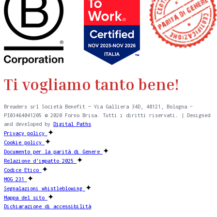
Ti vogliamo tanto bene!
Breaders srl Società Benefit — Via Galliera 34D, 40121, Bologna –
PI03464041205 © 2020 Forno Brisa. Tutti i diritti riservati. | Designed
and developed by
Digital Paths
✦
Privacy policy
✦
Cookie policy
✦
Documento per la parità di Genere
✦
Relazione d'impatto 2025
✦
Codice Etico
✦
MOG 231
✦
Segnalazioni whistleblowing
✦
Mappa del sito
Dichiarazione di accessibilità