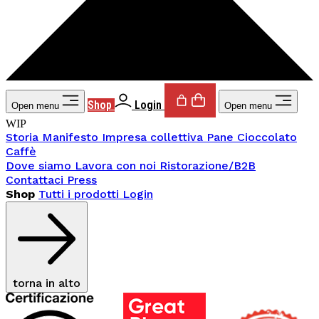
Shop
Login
Open menu
Open menu
WIP
Storia
Manifesto
Impresa collettiva
Pane
Cioccolato
Caffè
Dove siamo
Lavora con noi
Ristorazione/B2B
Contattaci
Press
Shop
Tutti i prodotti
Login
torna in alto