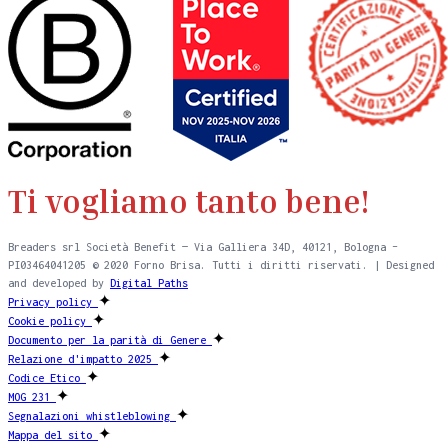
Ti vogliamo tanto bene!
Breaders srl Società Benefit — Via Galliera 34D, 40121, Bologna –
PI03464041205 © 2020 Forno Brisa. Tutti i diritti riservati. | Designed
and developed by
Digital Paths
✦
Privacy policy
✦
Cookie policy
✦
Documento per la parità di Genere
✦
Relazione d'impatto 2025
✦
Codice Etico
✦
MOG 231
✦
Segnalazioni whistleblowing
✦
Mappa del sito