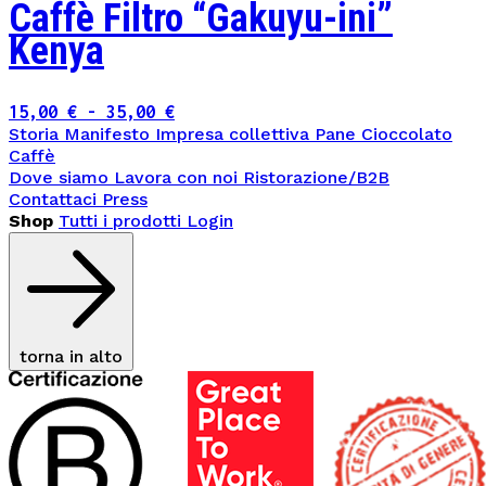
Caffè Filtro “Gakuyu-ini”
Kenya
Fascia
15,00
€
-
35,00
€
Storia
Manifesto
Impresa collettiva
Pane
Cioccolato
di
Caffè
prezzo:
Dove siamo
Lavora con noi
Ristorazione/B2B
da
Contattaci
Press
15,00 €
Shop
Tutti i prodotti
Login
a
35,00 €
torna in alto