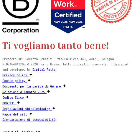
Ti vogliamo tanto bene!
Breaders srl Società Benefit — Via Galliera 34D, 40121, Bologna –
PI03464041205 © 2020 Forno Brisa. Tutti i diritti riservati. | Designed
and developed by
Digital Paths
✦
Privacy policy
✦
Cookie policy
✦
Documento per la parità di Genere
✦
Relazione d'impatto 2025
✦
Codice Etico
✦
MOG 231
✦
Segnalazioni whistleblowing
✦
Mappa del sito
Dichiarazione di accessibilità