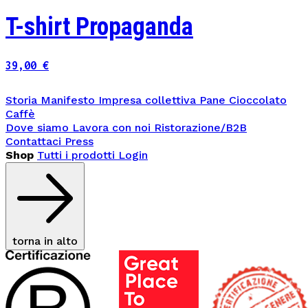
T-shirt Propaganda
39,00
€
Storia
Manifesto
Impresa collettiva
Pane
Cioccolato
Caffè
Dove siamo
Lavora con noi
Ristorazione/B2B
Contattaci
Press
Shop
Tutti i prodotti
Login
torna in alto