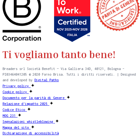
Ti vogliamo tanto bene!
Breaders srl Società Benefit — Via Galliera 34D, 40121, Bologna –
PI03464041205 © 2020 Forno Brisa. Tutti i diritti riservati. | Designed
and developed by
Digital Paths
✦
Privacy policy
✦
Cookie policy
✦
Documento per la parità di Genere
✦
Relazione d'impatto 2025
✦
Codice Etico
✦
MOG 231
✦
Segnalazioni whistleblowing
✦
Mappa del sito
Dichiarazione di accessibilità